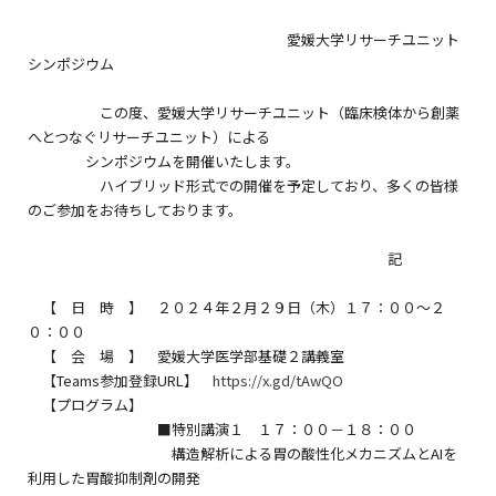
愛媛大学リサーチユニット
シンポジウム
この度、愛媛大学リサーチユニット（臨床検体から創薬
へとつなぐリサーチユニット）による
シンポジウムを開催いたします。
ハイブリッド形式での開催を予定しており、多くの皆様
のご参加をお待ちしております。
記
【 日 時 】 ２０２４年２月２９日（木）１７：００～２
０：００
【 会 場 】 愛媛大学医学部基礎２講義室
【Teams参加登録URL】
https://x.gd/tAwQO
【プログラム】
■特別講演１ １７：００－１８：００
構造解析による胃の酸性化メカニズムとAIを
利用した胃酸抑制剤の開発