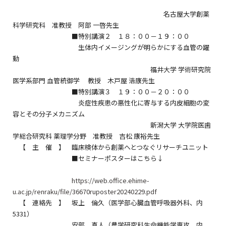
名古屋大学創薬
科学研究科 准教授 阿部 一啓先生
■特別講演２ １８：００－１９：００
生体内イメージングが明らかにする血管の躍
動
福井大学 学術研究院
医学系部門 血管統御学 教授 木戸屋 浩康先生
■特別講演３ １９：００－２０：００
炎症性疾患の悪性化に寄与する内皮細胞の変
容とその分子メカニズム
新潟大学 大学院医歯
学総合研究科 薬理学分野 准教授 吉松 康裕先生
【 主 催 】 臨床検体から創薬へとつなぐリサーチユニット
■セミナーポスターはこちら↓
https://web.office.ehime-
u.ac.jp/renraku/file/36670ruposter20240229.pdf
【 連絡先 】 坂上 倫久（医学部心臓血管呼吸器外科、内
5331）
安部 真人（農学研究科生命機能学専攻、内